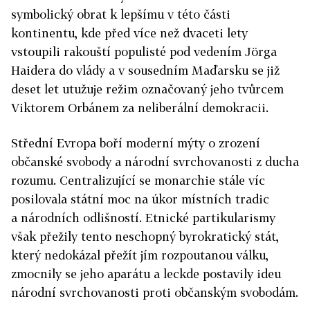
symbolický obrat k lepšímu v této části
kontinentu, kde před více než dvaceti lety
vstoupili rakouští populisté pod vedením Jörga
Haidera do vlády a v sousedním Maďarsku se již
deset let utužuje režim označovaný jeho tvůrcem
Viktorem Orbánem za neliberální demokracii.
Střední Evropa boří moderní mýty o zrození
občanské svobody a národní svrchovanosti z ducha
rozumu. Centralizující se monarchie stále víc
posilovala státní moc na úkor místních tradic
a národních odlišností. Etnické partikularismy
však přežily tento neschopný byrokratický stát,
který nedokázal přežít jím rozpoutanou válku,
zmocnily se jeho aparátu a leckde postavily ideu
národní svrchovanosti proti občanským svobodám.