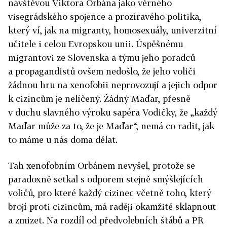
návštěvou Viktora Orbána jako věrného
visegrádského spojence a prozíravého politika,
který ví, jak na migranty, homosexuály, univerzitní
učitele i celou Evropskou unii. Úspěšnému
migrantovi ze Slovenska a týmu jeho poradců
a propagandistů ovšem nedošlo, že jeho voliči
žádnou hru na xenofobii neprovozují a jejich odpor
k cizincům je nelíčený. Žádný Maďar, přesně
v duchu slavného výroku sapéra Vodičky, že „každý
Maďar může za to, že je Maďar“, nemá co radit, jak
to máme u nás doma dělat.
Tah xenofobním Orbánem nevyšel, protože se
paradoxně setkal s odporem stejně smýšlejících
voličů, pro které každý cizinec včetně toho, který
brojí proti cizincům, má raději okamžitě sklapnout
a zmizet. Na rozdíl od předvolebních štábů a PR