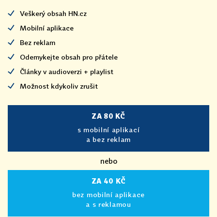
Veškerý obsah HN.cz
Mobilní aplikace
Bez reklam
Odemykejte obsah pro přátele
Články v audioverzi + playlist
Možnost kdykoliv zrušit
ZA 80 KČ
s mobilní aplikací
a bez reklam
nebo
ZA 40 KČ
bez mobilní aplikace
a s reklamou