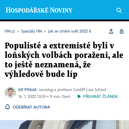
HN.cz
›
Speciály HN
›
Jak se změní svět 2022 II.
Populisté a extremisté byli v
loňských volbách poraženi, ale
to ještě neznamená, že
výhledově bude líp
Jiří Přibáň
sociolog a profesor Cardiff Law School
PŘEHRÁT ČLÁNEK
14. 1. 2022 13:05 ▪ 9 min. čtení
ODEBÍRAT AUTORA