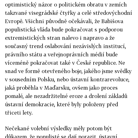
optimistický názor o politickém obratu v zemích
takzvané visegrádské čtyřky a celé středovýchodní
Evropě. Všichni původně očekávali, že Babišova
populistická vláda bude pokračovat s podporou
extremistických stran nalevo i napravo a že
současný trend oslabování nezávislých institucí,
právního státu a veřejnoprávních médií bude
víceméně pokračovat také v České republice. Ne
snad ve formě otevřeného boje, jakého jsme svědky
v sousedním Polsku, nebo ústavní kontrarevoluce,
jaká proběhla v Maďarsku, ovšem jako proces
pomalé, ale nezadržitelné eroze a drolení základů
ústavní demokracie, které byly položeny před
třiceti lety.
Nečekané volební výsledky měly potom být
důkazem, že populisté se dají porazit, ústavní