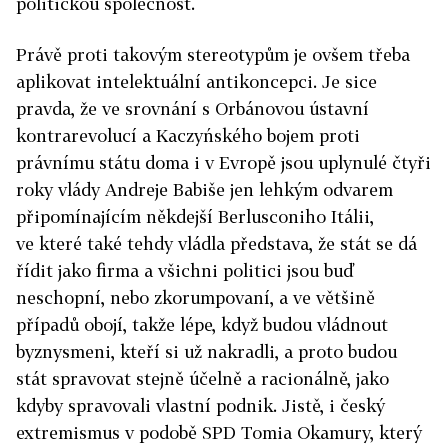
politickou společnost.
Právě proti takovým stereotypům je ovšem třeba
aplikovat intelektuální antikoncepci. Je sice
pravda, že ve srovnání s Orbánovou ústavní
kontrarevolucí a Kaczyńského bojem proti
právnímu státu doma i v Evropě jsou uplynulé čtyři
roky vlády Andreje Babiše jen lehkým odvarem
připomínajícím někdejší Berlusconiho Itálii,
ve které také tehdy vládla představa, že stát se dá
řídit jako firma a všichni politici jsou buď
neschopní, nebo zkorumpovaní, a ve většině
případů obojí, takže lépe, když budou vládnout
byznysmeni, kteří si už nakradli, a proto budou
stát spravovat stejně účelně a racionálně, jako
kdyby spravovali vlastní podnik. Jistě, i český
extremismus v podobě SPD Tomia Okamury, který