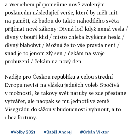
a Werichem připomeňme nově zvoleným
poslancům následující verše, které by měli mít
na paměti, až budou do takto nahodilého světa
přijímat nové zákony: Divná loď když nemá vesla /
divný v bouři klid / místo chleba žvýkáme hesla /
divný blahobyt / Možná že to vše pravda není /
snad je to jenom zlý sen / čekám na svoje
probuzení / čekám na nový den.
Naděje pro Českou republiku a celou střední
Evropu nevisí na vlásku jedněch voleb. Spočívá
v možnosti, že takový svět naruby se zde přestane
vytvářet, ale naopak se mu jednotlivé země
Visegrádu dokážou v budoucnosti vyhnout, a to
i bez fortuny.
#Volby 2021
#Babiš Andrej
#Orbán Viktor