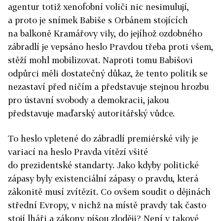
agentur totiž xenofobní voliči nic nesimulují,
a proto je snímek Babiše s Orbánem stojících
na balkoně Kramářovy vily, do jejíhož ozdobného
zábradlí je vepsáno heslo Pravdou třeba proti všem,
stěží mohl mobilizovat. Naproti tomu Babišovi
odpůrci měli dostatečný důkaz, že tento politik se
nezastaví před ničím a představuje stejnou hrozbu
pro ústavní svobody a demokracii, jakou
představuje maďarský autoritářský vůdce.
To heslo vpletené do zábradlí premiérské vily je
variací na heslo Pravda vítězí všité
do prezidentské standarty. Jako kdyby politické
zápasy byly existenciální zápasy o pravdu, která
zákonitě musí zvítězit. Co ovšem soudit o dějinách
střední Evropy, v nichž na místě pravdy tak často
stojí lháři a zákony píšou zloději? Není v takové