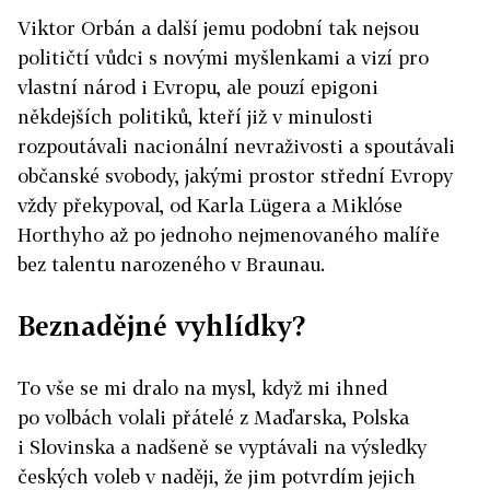
Viktor Orbán a další jemu podobní tak nejsou
političtí vůdci s novými myšlenkami a vizí pro
vlastní národ i Evropu, ale pouzí epigoni
někdejších politiků, kteří již v minulosti
rozpoutávali nacionální nevraživosti a spoutávali
občanské svobody, jakými prostor střední Evropy
vždy překypoval, od Karla Lügera a Miklóse
Horthyho až po jednoho nejmenovaného malíře
bez talentu narozeného v Braunau.
Beznadějné vyhlídky?
To vše se mi dralo na mysl, když mi ihned
po volbách volali přátelé z Maďarska, Polska
i Slovinska a nadšeně se vyptávali na výsledky
českých voleb v naději, že jim potvrdím jejich