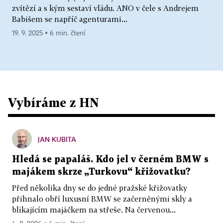
zvítězí a s kým sestaví vládu. ANO v čele s Andrejem
Babišem se napříč agenturami...
19. 9. 2025 ▪ 6 min. čtení
Vybíráme z HN
JAN KUBITA
Hledá se papaláš. Kdo jel v černém BMW s
majákem skrze „Turkovu“ křižovatku?
Před několika dny se do jedné pražské křižovatky
přihnalo obří luxusní BMW se začerněnými skly a
blikajícím majáčkem na střeše. Na červenou...