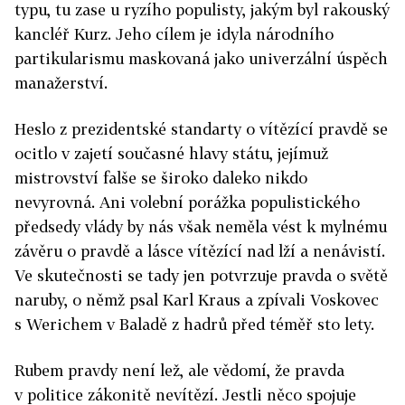
typu, tu zase u ryzího populisty, jakým byl rakouský
kancléř Kurz. Jeho cílem je idyla národního
partikularismu maskovaná jako univerzální úspěch
manažerství.
Heslo z prezidentské standarty o vítězící pravdě se
ocitlo v zajetí současné hlavy státu, jejímuž
mistrovství falše se široko daleko nikdo
nevyrovná. Ani volební porážka populistického
předsedy vlády by nás však neměla vést k mylnému
závěru o pravdě a lásce vítězící nad lží a nenávistí.
Ve skutečnosti se tady jen potvrzuje pravda o světě
naruby, o němž psal Karl Kraus a zpívali Voskovec
s Werichem v Baladě z hadrů před téměř sto lety.
Rubem pravdy není lež, ale vědomí, že pravda
v politice zákonitě nevítězí. Jestli něco spojuje