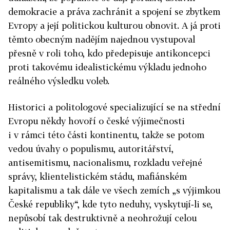
demokracie a práva zachránit a spojení se zbytkem
Evropy a její politickou kulturou obnovit. A já proti
těmto obecným nadějím najednou vystupoval
přesně v roli toho, kdo předepisuje antikoncepci
proti takovému idealistickému výkladu jednoho
reálného výsledku voleb.
Historici a politologové specializující se na střední
Evropu někdy hovoří o české výjimečnosti
i v rámci této části kontinentu, takže se potom
vedou úvahy o populismu, autoritářství,
antisemitismu, nacionalismu, rozkladu veřejné
správy, klientelistickém stádu, mafiánském
kapitalismu a tak dále ve všech zemích „s výjimkou
České republiky“, kde tyto neduhy, vyskytují‑li se,
nepůsobí tak destruktivně a neohrožují celou