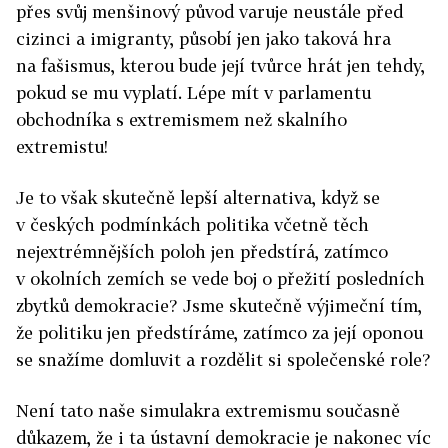
přes svůj menšinový původ varuje neustále před
cizinci a imigranty, působí jen jako taková hra
na fašismus, kterou bude její tvůrce hrát jen tehdy,
pokud se mu vyplatí. Lépe mít v parlamentu
obchodníka s extremismem než skalního
extremistu!
Je to však skutečně lepší alternativa, když se
v českých podmínkách politika včetně těch
nejextrémnějších poloh jen předstírá, zatímco
v okolních zemích se vede boj o přežití posledních
zbytků demokracie? Jsme skutečně výjimeční tím,
že politiku jen předstíráme, zatímco za její oponou
se snažíme domluvit a rozdělit si společenské role?
Není tato naše simulakra extremismu současně
důkazem, že i ta ústavní demokracie je nakonec víc