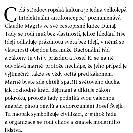
C
elá středoevropská kultura je jedna velkolepá
intelektuální antikoncepce,“ poznamenává
Claudio Magris ve své cestopisné knize Dunaj.
Tady se rodí muž bez vlastností, jehož hledání říše
idejí odhaluje prázdnotu světa bez idejí, v němž se
vlastnosti obejdou bez muže. Racionální řád
a zákony tu visí v prázdnu a Josef K. se na ně
odvolává marně, protože nechápe, že jeho případ je
výjimečný, takže se vždy ocitá před zákonem.
Marně byste zde chtěli spatřit světového ducha,
jak rozhodně kráčí dějinami a diktuje zákon
pokroku, protože tady podniká svou válečnou
anabázi plnou omylů a nedorozumění Josef Švejk.
Ta naopak symbolizuje civilizaci, z jejíhož řádu
a organizace se rodí chaos a zmatek moderního
lidstva.