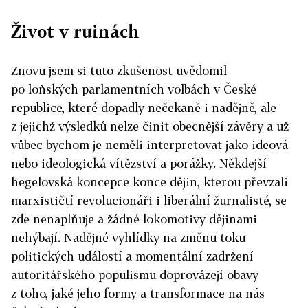
Život v ruinách
Znovu jsem si tuto zkušenost uvědomil
po loňských parlamentních volbách v České
republice, které dopadly nečekaně i nadějně, ale
z jejichž výsledků nelze činit obecnější závěry a už
vůbec bychom je neměli interpretovat jako ideová
nebo ideologická vítězství a porážky. Někdejší
hegelovská koncepce konce dějin, kterou převzali
marxističtí revolucionáři i liberální žurnalisté, se
zde nenaplňuje a žádné lokomotivy dějinami
nehýbají. Nadějné vyhlídky na změnu toku
politických událostí a momentální zadržení
autoritářského populismu doprovázejí obavy
z toho, jaké jeho formy a transformace na nás