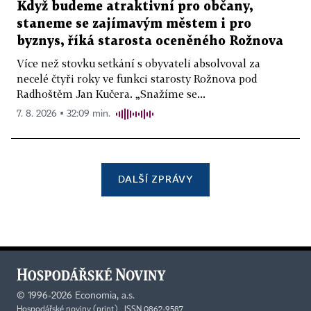
Když budeme atraktivní pro občany,
staneme se zajímavým městem i pro
byznys, říká starosta oceněného Rožnova
Více než stovku setkání s obyvateli absolvoval za
necelé čtyři roky ve funkci starosty Rožnova pod
Radhoštěm Jan Kučera. „Snažíme se...
7. 8. 2026 ▪ 32:09 min.
DALŠÍ ZPRÁVY
©
1996-2026
Economia, a.s.
Hospodářské noviny (print) ISSN 0862-9587