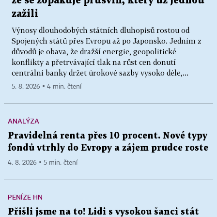
že se zopakuje průšvih, který už jednou
zažili
Výnosy dlouhodobých státních dluhopisů rostou od
Spojených států přes Evropu až po Japonsko. Jedním z
důvodů je obava, že dražší energie, geopolitické
konflikty a přetrvávající tlak na růst cen donutí
centrální banky držet úrokové sazby vysoko déle,...
5. 8. 2026 ▪ 4 min. čtení
ANALÝZA
Pravidelná renta přes 10 procent. Nové typy
fondů vtrhly do Evropy a zájem prudce roste
4. 8. 2026 ▪ 5 min. čtení
PENÍZE HN
Přišli jsme na to! Lidi s vysokou šanci stát