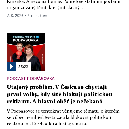
Knížáka. A něco na tom je. Pohřeb se státními poctami
organizovaný těmi, kterými slavný...
7. 8. 2026 ▪ 4 min. čtení
55:23
PODCAST PODPÁSOVKA
Utajený problém. V Česku se chystají
první volby, kdy sítě blokují politickou
reklamu. A hlavní oběť je nečekaná
V Podpásovce se tentokrát věnujeme tématu, o kterém
se vůbec nemluví. Meta začala blokovat politickou
reklamu na Facebooku a Instagramu a...