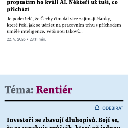
propustím ho kvůli AI. Někteří už tuší, co
přichází
Je podezřelé, že Čechy čím dál více zajímají články,
které řeší, jak se udržet na pracovním trhu s příchodem
umělé inteligence. Většinou takový...
22. 4. 2026 ▪ 23:11 min.
Téma:
Rentiér
ODEBÍRAT
Investoři se zbavují dluhopisů. Bojí se,