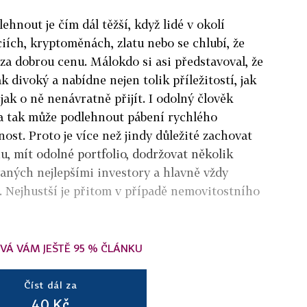
ehnout je čím dál těžší, když lidé v okolí
ciích, kryptoměnách, zlatu nebo se chlubí, že
ě za dobrou cenu. Málokdo si asi představoval, že
k divoký a nabídne nejen tolik příležitostí, jak
 jak o ně nenávratně přijít. I odolný člověk
ra tak může podlehnout pábení rychlého
ost. Proto je více než jindy důležité zachovat
u, mít odolné portfolio, dodržovat několik
aných nejlepšími investory a hlavně vždy
 Nejhustší je přitom v případě nemovitostního
VÁ VÁM JEŠTĚ 95 % ČLÁNKU
Číst dál za
40 Kč