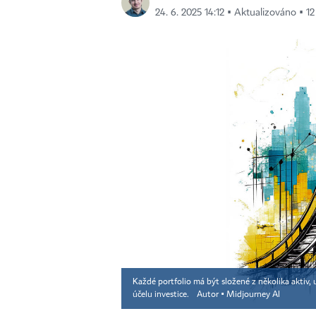
24. 6. 2025 14:12 ▪ Aktualizováno ▪ 12
Každé portfolio má být složené z několika aktiv, 
účelu investice.
Autor ▪
Midjourney AI