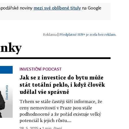
mezi své oblíbené tituly
ospodářské noviny
na Google
|
Předplatné HN+ je zcela bez reklam.
ánky
INVESTIČNÍ PODCAST
Jak se z investice do bytu může
stát totální peklo, i když člověk
udělal vše správně
Trhem se stále častěji šíří informace, že
ceny nemovitostí v Praze jsou stále
podhodnocené a že pořád existuje velký
potenciál k jejich růstu....
28. 5. 2025 ▪ 1 min. čtení