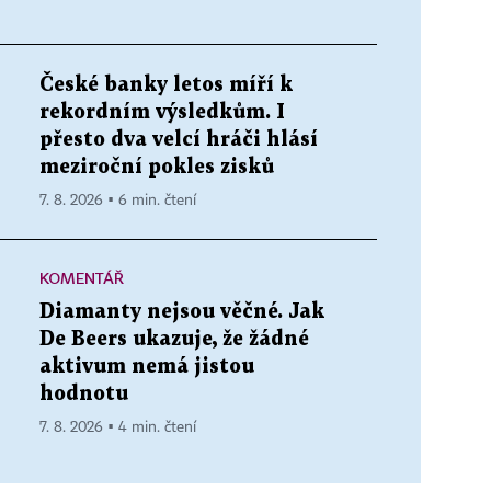
České banky letos míří k
rekordním výsledkům. I
přesto dva velcí hráči hlásí
meziroční pokles zisků
7. 8. 2026 ▪ 6 min. čtení
KOMENTÁŘ
Diamanty nejsou věčné. Jak
De Beers ukazuje, že žádné
aktivum nemá jistou
hodnotu
7. 8. 2026 ▪ 4 min. čtení