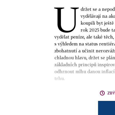
U
držet se a nepodl
vydělávají na ak
koupili byt ješt
rok 2025 bude ta
vydělat peníze, ale také těch,
s výhledem na status rentié
zbohatnutí a učinit nerozvážn
chladnou hlavu, držet se plán
základních principů inspirov
odhrnout mlhu danou inflací.
trhu.
ZBÝ