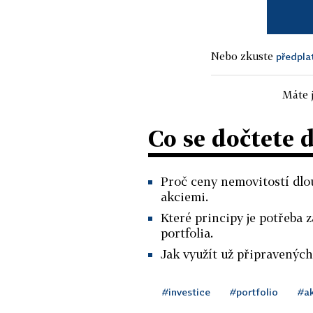
Nebo zkuste
předpla
Máte j
Co se dočtete 
Proč ceny nemovitostí dlo
akciemi.
Které principy je potřeba
portfolia.
Jak využít už připravených
#investice
#portfolio
#a