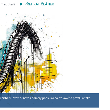
PŘEHRÁT ČLÁNEK
 min. čtení
u nichž si investor navolí poměry podle svého rizikového profilu a také