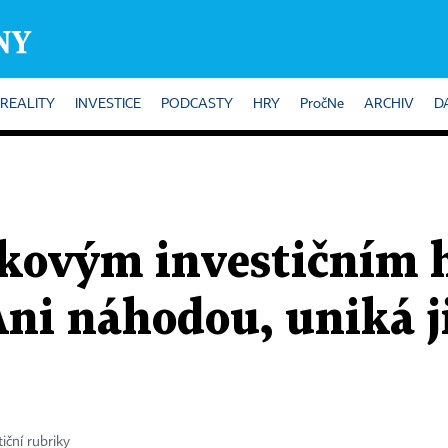
REALITY
INVESTICE
PODCASTY
HRY
PročNe
ARCHIV
D
kovým investičním h
Ani náhodou, uniká j
iční rubriky