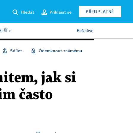
PŘEDPLATNÉ
Hledat
Přihlásit se
ALŠÍ
BeNative
Sdílet
Odemknout známému
item, jak si
im často