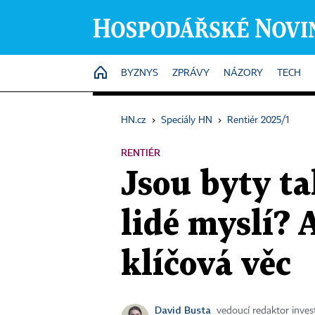
HOME
BYZNYS
ZPRÁVY
NÁZORY
TECH
HN.cz
›
Speciály HN
›
Rentiér 2025/1
RENTIÉR
Jsou byty ta
lidé myslí? 
klíčová věc
David Busta
vedoucí redaktor invest