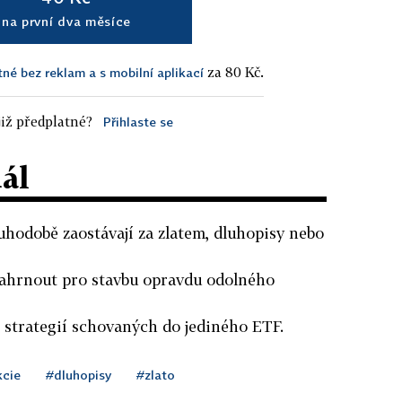
na první dva měsíce
za 80 Kč.
tné bez reklam a s mobilní aplikací
iž předplatné?
Přihlaste se
dál
uhodobě zaostávají za zlatem, dluhopisy nebo
 zahrnout pro stavbu opravdu odolného
 strategií schovaných do jediného ETF.
kcie
#dluhopisy
#zlato