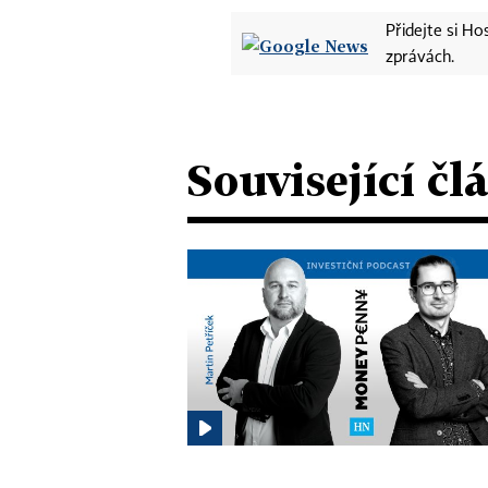
Přidejte si H
zprávách.
Související čl