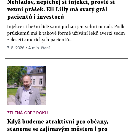
Nehladov, nepíchej si injekci, prostě si
vezmi prášek. Eli Lilly má svatý grál
pacientů i investorů
Injekce si běžní lidé sami píchají jen velmi neradi. Podle
průzkumů má k takové formě užívání léků averzi sedm
z deseti amerických pacientů....
7. 8. 2026 ▪ 4 min. čtení
ZELENÁ OBEC ROKU
Když budeme atraktivní pro občany,
staneme se zajímavým městem i pro