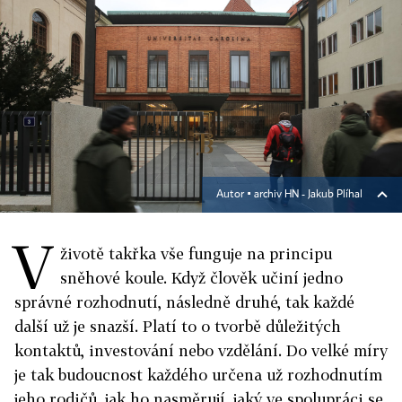
Autor ▪
archiv HN - Jakub Plíhal
V
životě takřka vše funguje na principu
sněhové koule. Když člověk učiní jedno
správné rozhodnutí, následně druhé, tak každé
další už je snazší. Platí to o tvorbě důležitých
kontaktů, investování nebo vzdělání. Do velké míry
je tak budoucnost každého určena už rozhodnutím
jeho rodičů, jak ho nasměrují, jaký ve spolupráci se