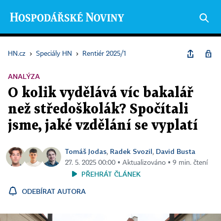
HN.cz
›
Speciály HN
›
Rentiér 2025/1
ANALÝZA
O kolik vydělává víc bakalář
než středoškolák? Spočítali
jsme, jaké vzdělání se vyplatí
Tomáš Jodas
Radek Svozil
David Busta
,
,
27. 5. 2025 00:00 ▪ Aktualizováno ▪ 9 min. čtení
PŘEHRÁT ČLÁNEK
ODEBÍRAT AUTORA