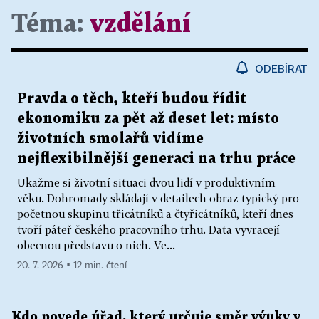
Téma:
vzdělání
ODEBÍRAT
Pravda o těch, kteří budou řídit
ekonomiku za pět až deset let: místo
životních smolařů vidíme
nejflexibilnější generaci na trhu práce
Ukažme si životní situaci dvou lidí v produktivním
věku. Dohromady skládají v detailech obraz typický pro
početnou skupinu třicátníků a čtyřicátníků, kteří dnes
tvoří páteř českého pracovního trhu. Data vyvracejí
obecnou představu o nich. Ve...
20. 7. 2026 ▪ 12 min. čtení
Kdo povede úřad, který určuje směr výuky v