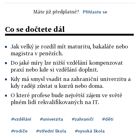
Máte již předplatné?
Přihlaste se
Co se dočtete dál
Jak velký je rozdíl mít maturitu, bakaláře nebo
magistra v penězích.
Do jaké míry lze nižší vzdělání kompenzovat
praxí nebo kde si vzdělání doplnit.
Kdy má smysl vsadit na zahraniční univerzitu a
kdy raději zůstat u kurzů nebo doma.
O které profese bude největší zájem ve světě
plném lidí rekvalifikovaných na IT.
#vzdělání
#univerzita
#zahraničí
#děti
#rodiče
#střední škola
#vysoká škola