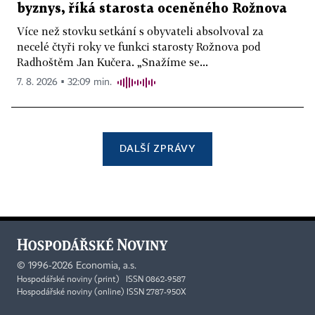
byznys, říká starosta oceněného Rožnova
Více než stovku setkání s obyvateli absolvoval za
necelé čtyři roky ve funkci starosty Rožnova pod
Radhoštěm Jan Kučera. „Snažíme se...
7. 8. 2026 ▪ 32:09 min.
DALŠÍ ZPRÁVY
©
1996-2026
Economia, a.s.
Hospodářské noviny (print) ISSN 0862-9587
Hospodářské noviny (online) ISSN 2787-950X