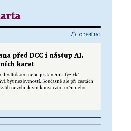
karta
ODEBÍRAT
rana před DCC i nástup AI.
bních karet
em, hodinkami nebo prstenem a fyzická
ává být nezbytností. Současně ale při cestách
íze kvůli nevýhodným konverzím měn nebo