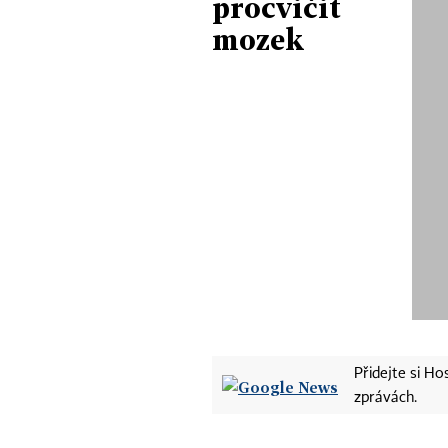
procvičit
mozek
Přidejte si H
zprávách.