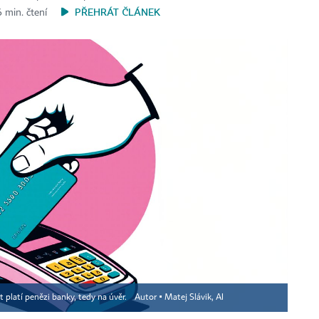
PŘEHRÁT ČLÁNEK
 min. čtení
nt platí penězi banky, tedy na úvěr.
Autor ▪
Matej Slávik, AI