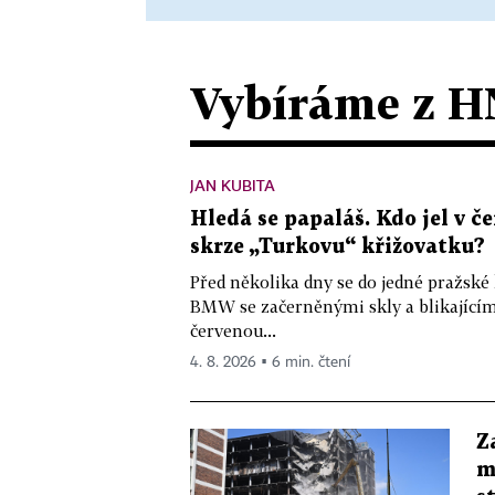
Vybíráme z H
JAN KUBITA
Hledá se papaláš. Kdo jel v
skrze „Turkovu“ křižovatku?
Před několika dny se do jedné pražské
BMW se začerněnými skly a blikající
červenou...
4. 8. 2026 ▪ 6 min. čtení
Z
m