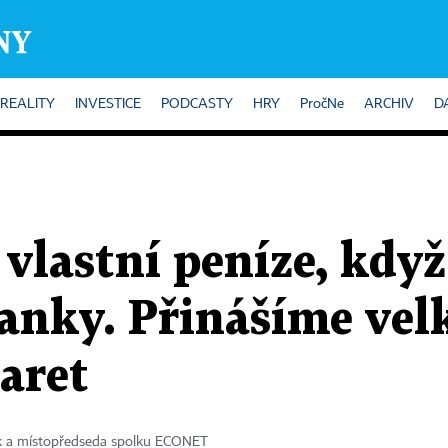
REALITY
INVESTICE
PODCASTY
HRY
PročNe
ARCHIV
D
vlastní peníze, když 
anky. Přinášíme vel
aret
ík a místopředseda spolku ECONET