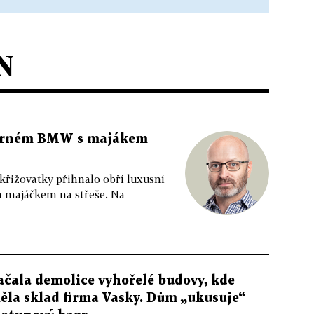
N
 černém BMW s majákem
 křižovatky přihnalo obří luxusní
m majáčkem na střeše. Na
ačala demolice vyhořelé budovy, kde
ěla sklad firma Vasky. Dům „ukusuje“