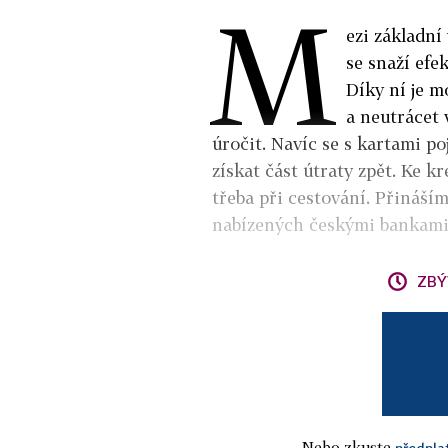
M
ezi základní
se snaží efe
Díky ní je m
a neutrácet 
úročit. Navíc se s kartami p
získat část útraty zpět. Ke k
třeba při cestování. Přináší
nabízených českými bankami
ZBÝ
Nebo zkuste
předpla