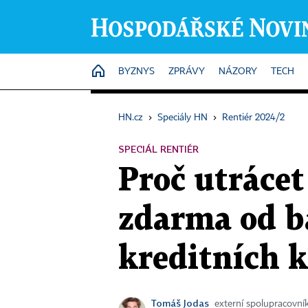
HOME
BYZNYS
ZPRÁVY
NÁZORY
TECH
HN.cz
›
Speciály HN
›
Rentiér 2024/2
SPECIÁL RENTIÉR
Proč utrácet 
zdarma od b
kreditních k
Tomáš Jodas
externí spolupracovn