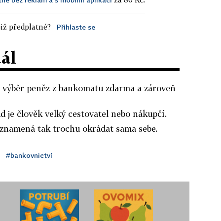
iž předplatné?
Přihlaste se
dál
zí výběr peněz z bankomatu zdarma a zároveň
d je člověk velký cestovatel nebo nákupčí.
 znamená tak trochu okrádat sama sebe.
#bankovnictví