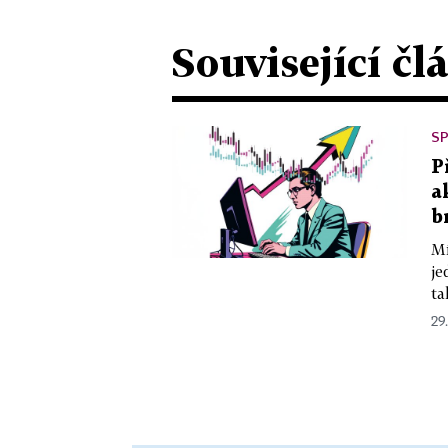
Související čl
SP
P
a
b
Mí
je
ta
29.