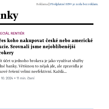
|
Předplatné HN+ je zcela bez reklam.
ánky
ECIÁL RENTIÉR
řes koho nakupovat české nebo americké
kcie. Srovnali jsme nejoblíbenější
rokery
t účet u jednoho brokera je jako využívat služby
dné banky. Většinou to nějak jde, ale zpravidla je
kové řešení velmi neefektivní. Každá...
 10. 2024 ▪ 11 min. čtení