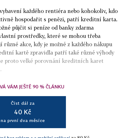
 vybavení každého rentiéra nebo kohokoliv, kdo
ktivně hospodařit s penězi, patří kreditní karta.
ožné půjčit si peníze od banky zdarma
vlastní prostředky, které se mohou třeba
ojí různé akce, kdy je možné z každého nákupu
reditní kartě zpravidla patří také různé výhody
me proto velké porovnání kreditních karet
.
VÁ VÁM JEŠTĚ 90 % ČLÁNKU
Číst dál za
40 Kč
na první dva měsíce
za 80 Kč.
tné bez reklam a s mobilní aplikací