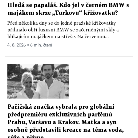
Hledá se papaláš. Kdo jel v černém BMW s
majákem skrze „Turkovu“ křižovatku?
Před několika dny se do jedné pražské křižovatky
přihnalo obří luxusní BMW se začerněnými skly a
blikajícím majáčkem na střeše. Na červenou...
4. 8. 2026 ▪ 6 min. čtení
Pařížská značka vybrala pro globální
předpremiéru exkluzivních parfémů
Prahu, Varšavu a Krakov. Matka a syn
osobně představili kreace na téma voda,
růže a pižmo