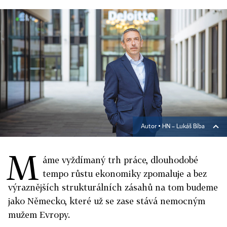
Autor ▪
HN – Lukáš Bíba
M
áme vyždímaný trh práce, dlouhodobé
tempo růstu ekonomiky zpomaluje a bez
výraznějších strukturálních zásahů na tom budeme
jako Německo, které už se zase stává nemocným
mužem Evropy.