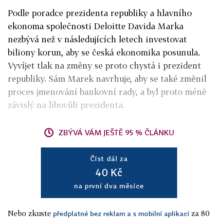
Podle poradce prezidenta republiky a hlavního
ekonoma společnosti Deloitte Davida Marka
nezbývá než v následujících letech investovat
biliony korun, aby se česká ekonomika posunula.
Vyvíjet tlak na změny se proto chystá i prezident
republiky. Sám Marek navrhuje, aby se také změnil
proces jmenování bankovní rady, a byl proto méně
závislý na libovůli prezidenta.
ZBÝVÁ VÁM JEŠTĚ 95 % ČLÁNKU
Číst dál za
40 Kč
na první dva měsíce
Nebo zkuste
za 80
předplatné bez reklam a s mobilní aplikací