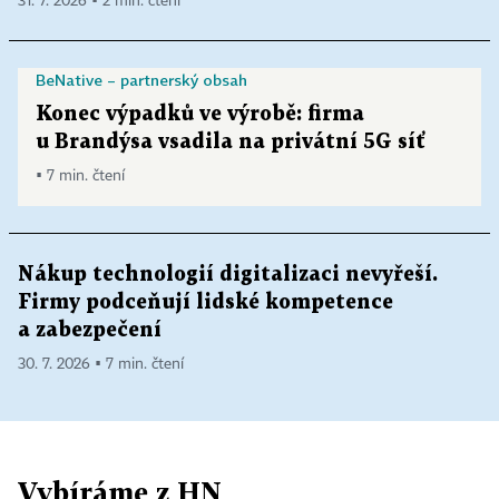
31. 7. 2026 ▪ 2 min. čtení
BeNative – partnerský obsah
Konec výpadků ve výrobě: firma
u Brandýsa vsadila na privátní 5G síť
▪ 7 min. čtení
Nákup technologií digitalizaci nevyřeší.
Firmy podceňují lidské kompetence
a zabezpečení
30. 7. 2026 ▪ 7 min. čtení
Vybíráme z HN