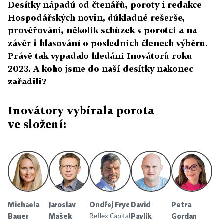
Desítky nápadů od čtenářů, poroty i redakce
Hospodářských novin, důkladné rešerše,
prověřování, několik schůzek s porotci a na
závěr i hlasování o posledních členech výběru.
Právě tak vypadalo hledání Inovátorů roku
2023. A koho jsme do naší desítky nakonec
zařadili?
Inovátory vybírala porota
ve složení:
Michaela
Jaroslav
Ondřej Fryc
David
Petra
Bauer
Mašek
Pavlík
Gordan
Reflex Capital