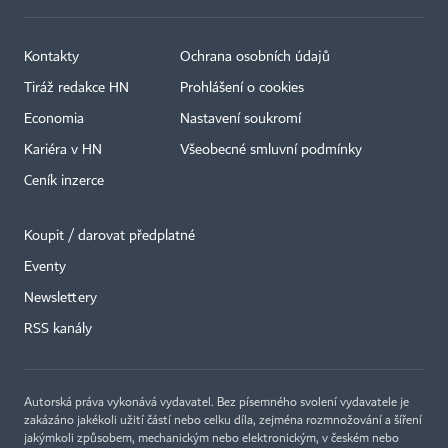
Kontakty
Ochrana osobních údajů
Tiráž redakce HN
Prohlášení o cookies
Economia
Nastavení soukromí
Kariéra v HN
Všeobecné smluvní podmínky
Ceník inzerce
Koupit / darovat předplatné
Eventy
Newslettery
RSS kanály
Autorská práva vykonává vydavatel. Bez písemného svolení vydavatele je
zakázáno jakékoli užití částí nebo celku díla, zejména rozmnožování a šíření
jakýmkoli způsobem, mechanickým nebo elektronickým, v českém nebo