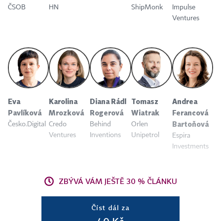
ČSOB
HN
ShipMonk
Impulse
Ventures
Eva
Karolina
Diana Rádl
Tomasz
Andrea
Pavlíková
Mrozková
Rogerová
Wiatrak
Ferancová
Bartoňová
Česko.Digital
Credo
Behind
Orlen
Ventures
Inventions
Unipetrol
Espira
Investments
ZBÝVÁ VÁM JEŠTĚ 30 % ČLÁNKU
Číst dál za