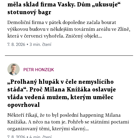
měla sklad firma Vasky. Dům „ukusuje“
stotunový bagr
Demoliční firma v pátek dopoledne začala bourat
výškovou budovu v někdejším továrním areálu ve Zlíně,
která v červenci vyhořela. Zničený objekt...
7. 8. 2026 ▪ 3 min. čtení
PETR HONZEJK
„Prolhaný hlupák v čele nemyslícího
stáda“. Proč Milana Knížáka oslavuje
vláda vedená mužem, kterým umělec
opovrhoval
Někteří říkají, že to byl poslední happening Milana
Knížáka. A něco na tom je. Pohřeb se státními poctami
organizovaný těmi, kterými slavný...
7. 8. 2026 ▪ 4 min. čtení