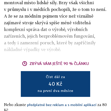
montoval místo lidské síly. Brzy však všichni
v průmyslu i v médiích pochopili, že o tom to není.
A že se za módním pojmem více než vizuálně
zajímavé stroje skrývá spíše méně viditelná
komplexní správa dat o výrobě, výrobních
zařízeních, jejich bezproblémovém fungování,
a tedy i zamezení poruch, které by zapříčinily
nákladné výpadky ve výrobě.
ZBÝVÁ VÁM JEŠTĚ 90 % ČLÁNKU
Číst dál za
40 Kč
na první dva měsíce
Nebo zkuste
za 80
předplatné bez reklam a s mobilní aplikací
Kč.