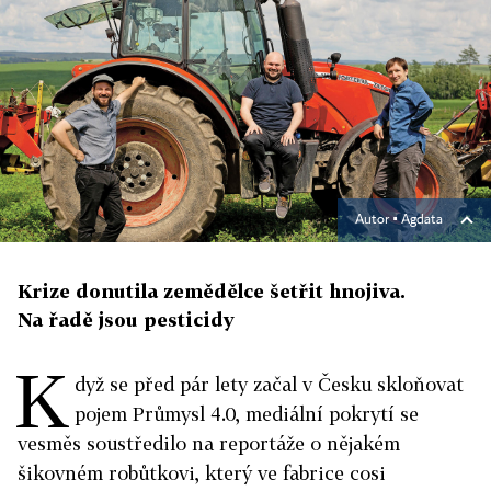
Autor ▪
Agdata
Krize donutila zemědělce šetřit hnojiva.
Na řadě jsou pesticidy
K
dyž se před pár lety začal v Česku skloňovat
pojem Průmysl 4.0, mediální pokrytí se
vesměs soustředilo na reportáže o nějakém
šikovném robůtkovi, který ve fabrice cosi