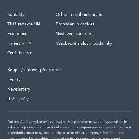
Kontakty
Ochrana osobních údajů
Tiráž redakce HN
Prohlášení o cookies
Economia
Nastavení soukromí
Kariéra v HN
Všeobecné smluvní podmínky
Ceník inzerce
Koupit / darovat předplatné
Eventy
Newslettery
×
RSS kanály
Autorská práva vykonává vydavatel. Bez písemného svolení vydavatele je
zakázáno jakékoli užití částí nebo celku díla, zejména rozmnožování a šíření
jakýmkoli způsobem, mechanickým nebo elektronickým, v českém nebo
jiném jazyce. Bez souhlasu vydavatele je zakázáno též rozmnožování