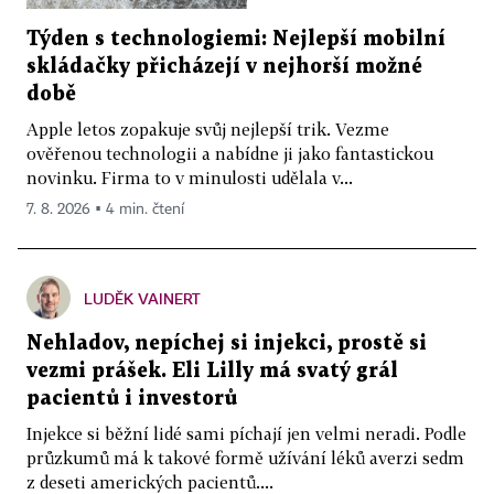
Týden s technologiemi: Nejlepší mobilní
skládačky přicházejí v nejhorší možné
době
Apple letos zopakuje svůj nejlepší trik. Vezme
ověřenou technologii a nabídne ji jako fantastickou
novinku. Firma to v minulosti udělala v...
7. 8. 2026 ▪ 4 min. čtení
LUDĚK VAINERT
Nehladov, nepíchej si injekci, prostě si
vezmi prášek. Eli Lilly má svatý grál
pacientů i investorů
Injekce si běžní lidé sami píchají jen velmi neradi. Podle
průzkumů má k takové formě užívání léků averzi sedm
z deseti amerických pacientů....