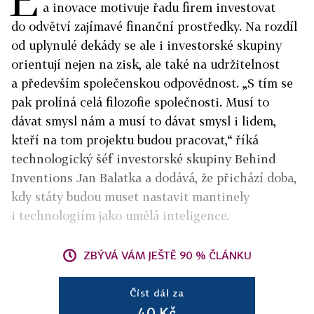
a inovace motivuje řadu firem investovat
do odvětví zajímavé finanční prostředky. Na rozdíl
od uplynulé dekády se ale i investorské skupiny
orientují nejen na zisk, ale také na udržitelnost
a především společenskou odpovědnost. „S tím se
pak prolíná celá filozofie společnosti. Musí to
dávat smysl nám a musí to dávat smysl i lidem,
kteří na tom projektu budou pracovat,“ říká
technologický šéf investorské skupiny Behind
Inventions Jan Balatka a dodává, že přichází doba,
kdy státy budou muset nastavit mantinely
i technologiím jako umělá inteligence.
ZBÝVÁ VÁM JEŠTĚ 90 % ČLÁNKU
Číst dál za
40 Kč