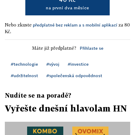
na první dva měsíce
Nebo zkuste
za 80
předplatné bez reklam a s mobilní aplikací
Kč.
Máte již předplatné?
Přihlaste se
#technologie
#vývoj
#investice
#udržitelnost
#společenská odpovědnost
Nudíte se na poradě?
Vyřešte dnešní hlavolam HN