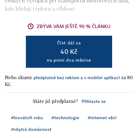
českých vývojářů při transportu motorových dílů,
kde hlídají teplotu a vlhkost.
ZBÝVÁ VÁM JEŠTĚ 90 % ČLÁNKU
Číst dál za
40 Kč
na první dva měsíce
Nebo zkuste
za 80
předplatné bez reklam a s mobilní aplikací
Kč.
Máte již předplatné?
Přihlaste se
#Inovátoři roku
#technologie
#internet věcí
#chytrá domácnost