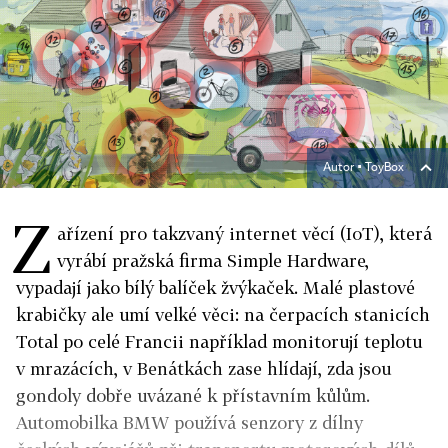
Autor ▪
ToyBox
Z
ařízení pro takzvaný internet věcí (IoT), která
vyrábí pražská firma Simple Hardware,
vypadají jako bílý balíček žvýkaček. Malé plastové
krabičky ale umí velké věci: na čerpacích stanicích
Total po celé Francii například monitorují teplotu
v mrazácích, v Benátkách zase hlídají, zda jsou
gondoly dobře uvázané k přístavním kůlům.
Automobilka BMW používá senzory z dílny