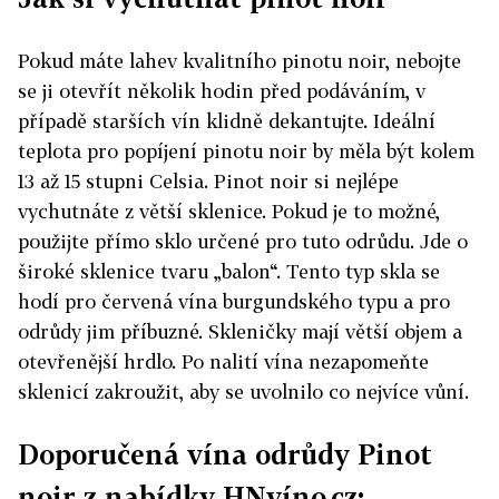
Pokud máte lahev kvalitního pinotu noir, nebojte
se ji otevřít několik hodin před podáváním, v
případě starších vín klidně dekantujte. Ideální
teplota pro popíjení pinotu noir by měla být kolem
13 až 15 stupni Celsia. Pinot noir si nejlépe
vychutnáte z větší sklenice. Pokud je to možné,
použijte přímo sklo určené pro tuto odrůdu. Jde o
široké sklenice tvaru „balon“. Tento typ skla se
hodí pro červená vína burgundského typu a pro
odrůdy jim příbuzné. Skleničky mají větší objem a
otevřenější hrdlo. Po nalití vína nezapomeňte
sklenicí zakroužit, aby se uvolnilo co nejvíce vůní.
Doporučená vína odrůdy Pinot
noir z nabídky HNvíno.cz: