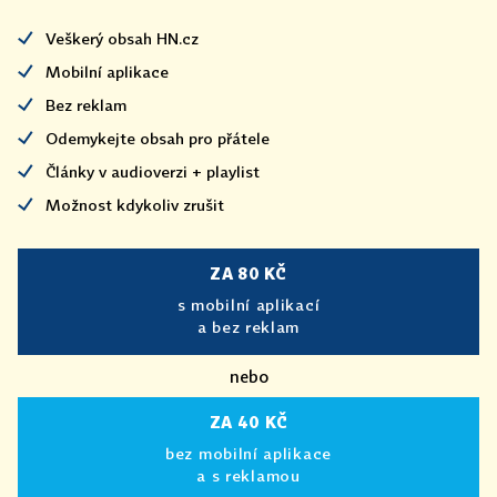
Veškerý obsah HN.cz
Mobilní aplikace
Bez reklam
Odemykejte obsah pro přátele
Články v audioverzi + playlist
Možnost kdykoliv zrušit
ZA 80 KČ
s mobilní aplikací
a bez reklam
nebo
ZA 40 KČ
bez mobilní aplikace
a s reklamou