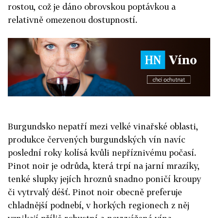
rostou, což je dáno obrovskou poptávkou a
relativně omezenou dostupností.
Burgundsko nepatří mezi velké vinařské oblasti,
produkce červených burgundských vín navíc
poslední roky kolísá kvůli nepříznivému počasí.
Pinot noir je odrůda, která trpí na jarní mrazíky,
tenké slupky jejích hroznů snadno poničí kroupy
či vytrvalý déšť. Pinot noir obecně preferuje
chladnější podnebí, v horkých regionech z něj