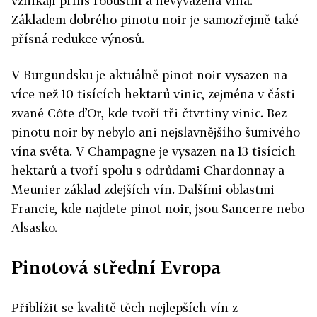
vznikají příliš robustní a nevyvážená vína.
Základem dobrého pinotu noir je samozřejmě také
přísná redukce výnosů.
V Burgundsku je aktuálně pinot noir vysazen na
více než 10 tisících hektarů vinic, zejména v části
zvané Côte d’Or, kde tvoří tři čtvrtiny vinic. Bez
pinotu noir by nebylo ani nejslavnějšího šumivého
vína světa. V Champagne je vysazen na 13 tisících
hektarů a tvoří spolu s odrůdami Chardonnay a
Meunier základ zdejších vín. Dalšími oblastmi
Francie, kde najdete pinot noir, jsou Sancerre nebo
Alsasko.
Pinotová střední Evropa
Přiblížit se kvalitě těch nejlepších vín z