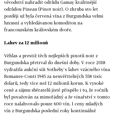
vévodství nahradit odrůdu Gamay kvalitnější
odrůdou Pineau (Pinot noir). O zhruba sto let
později už byla červená vína z Burgundska velmi
luxusní a vyhledávanou komoditou na
francouzském královském dvoře.
Lahev za 12 milionů
Věhlas a prestiž těch nejlepších pinotů noir z
Burgundska přetrval do dnešní doby. V roce 2018
vydražila aukční síň Sotheby᾽s lahev vzácného vína
Romanee-Conti 1945 za neuvěřitelných 558 tisíc
dolarů, tedy více než 12 milionů korun. K vysoké
ceně a zájmu sběratelů jistě přispělo i to, že ročník
byl považován za mimořádný a že vinařství v tomto
roce nalahvovalo pouze 600 vín. I ceny mladých
vín z Burgundska poslední roky kontinuálně