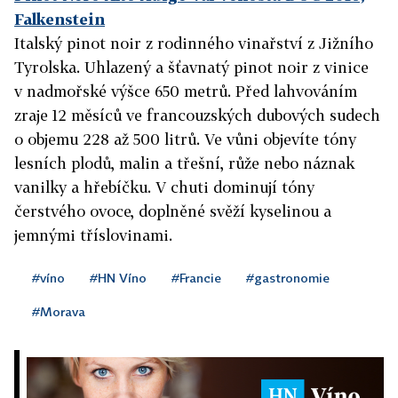
Falkenstein
Italský pinot noir z rodinného vinařství z Jižního
Tyrolska. Uhlazený a šťavnatý pinot noir z vinice
v nadmořské výšce 650 metrů. Před lahvováním
zraje 12 měsíců ve francouzských dubových sudech
o objemu 228 až 500 litrů. Ve vůni objevíte tóny
lesních plodů, malin a třešní, růže nebo náznak
vanilky a hřebíčku. V chuti dominují tóny
čerstvého ovoce, doplněné svěží kyselinou a
jemnými tříslovinami.
#víno
#HN Víno
#Francie
#gastronomie
#Morava