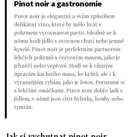
Pinot noir a gastronomie
Pinot noir je elegantní a svým způsobem
delikátní víno, které by mělo hrát s
pokrmem vyrovnanou partii. Ideálně se k
němu hodí jídlo s ovocnou chutí nebo jemně
kyselé. Pinot noir je perfektním partnerem
lehčích pokrmů s červeným masem, jako je
jehněčí nebo vepřové. Hodí se k různým
úpravám kachního masa, ke krůtě, ale i k
výraznějším rybám, jako je losos. Porozumí si
s lehčími omáčkami. Pinot noir dobře ladí s
jídlem, v němž jsou cítit bylinky, houby nebo
tymián.
Jak si vychutnat pinot noir