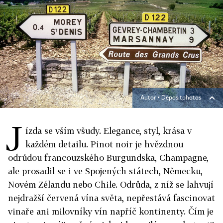
Autor ▪
Depositphotos
J
ízda se vším všudy. Elegance, styl, krása v
každém detailu. Pinot noir je hvězdnou
odrůdou francouzského Burgundska, Champagne,
ale prosadil se i ve Spojených státech, Německu,
Novém Zélandu nebo Chile. Odrůda, z níž se lahvují
nejdražší červená vína světa, nepřestává fascinovat
vinaře ani milovníky vín napříč kontinenty. Čím je