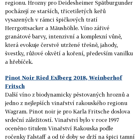
regionu. Hrozny pro Deidesheimer Spätburgunder
pocházejí ze starších, třicetiletých keřů
vysazených v rámci špičkových tratí
Herrgottsacker a Mäushöhle. Víno zářivé
granátové barvy, intenzivní a komplexní vůně,
která evokuje čerstvě utržené třešně, jahody,
švestky, růžové okvětí a koření, především vanilku
a hřebíček.
Pinot Noir Ried Exlberg 2018, Weinberhof
Fritsch
Další víno z biodynamicky pěstovaných hroznů a
jedno z nejlepších vinařství rakouského regionu
Wagram. Pinot noir je pro Karla Fritsche doslova
srdeční záležitostí. Vinařství bylo v roce 1997
oceněno titulem Vinařství Rakouska podle
ročenky Falstaff a od té doby se drží na špici tamní