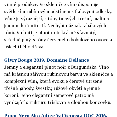
vinné produkce. Ve skleničce víno disponuje
světlejším rubínovým odstínem s fialovými odlesky.
Vůně je výraznější, s tóny tmavých třešní, malin a
jemnou kořenitostí. Nechybí náznak tabákových
tónů. V chuti je pinot noir krásně šťavnatý,
středně plný, s tóny červeného bobulového ovoce a
ušlechtilého dřeva.
Givry Rouge 2019, Domaine Deliance
Jemný a elegantní pinot noir z Burgundska. Víno
má krásnou zářivou rubínovou barvu ve skleničce a
komplexní vůni, která evokuje čerstvě utržené
třešně, jahody, švestky, růžové okvětí a jemné
koření. Jeho elegantní sametové patro má
vynikající strukturu tříslovin a dlouhou koncovku.
Pinot Nero Alto Adige Val Venosta DOC 2016,