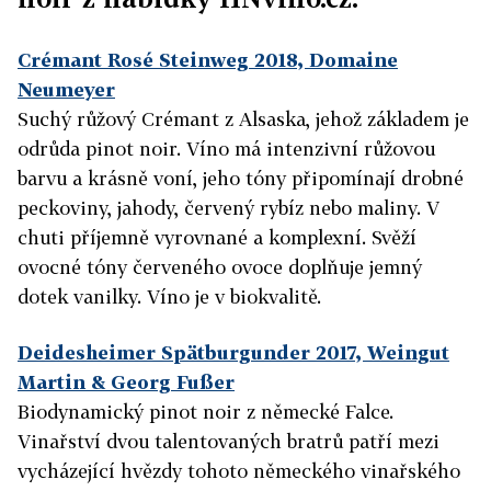
Crémant Rosé Steinweg 2018, Domaine
Neumeyer
Suchý růžový Crémant z Alsaska, jehož základem je
odrůda pinot noir. Víno má intenzivní růžovou
barvu a krásně voní, jeho tóny připomínají drobné
peckoviny, jahody, červený rybíz nebo maliny. V
chuti příjemně vyrovnané a komplexní. Svěží
ovocné tóny červeného ovoce doplňuje jemný
dotek vanilky. Víno je v biokvalitě.
Deidesheimer Spätburgunder 2017, Weingut
Martin & Georg Fußer
Biodynamický pinot noir z německé Falce.
Vinařství dvou talentovaných bratrů patří mezi
vycházející hvězdy tohoto německého vinařského