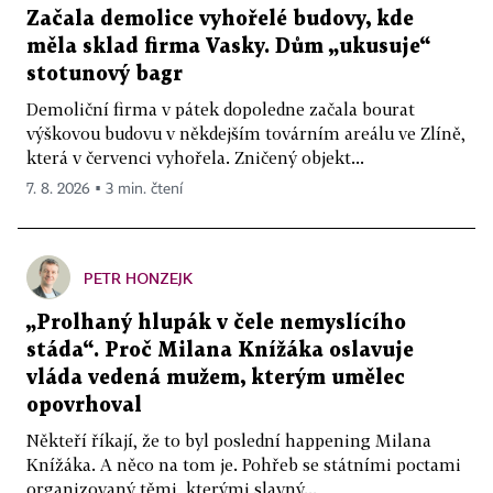
Začala demolice vyhořelé budovy, kde
měla sklad firma Vasky. Dům „ukusuje“
stotunový bagr
Demoliční firma v pátek dopoledne začala bourat
výškovou budovu v někdejším továrním areálu ve Zlíně,
která v červenci vyhořela. Zničený objekt...
7. 8. 2026 ▪ 3 min. čtení
PETR HONZEJK
„Prolhaný hlupák v čele nemyslícího
stáda“. Proč Milana Knížáka oslavuje
vláda vedená mužem, kterým umělec
opovrhoval
Někteří říkají, že to byl poslední happening Milana
Knížáka. A něco na tom je. Pohřeb se státními poctami
organizovaný těmi, kterými slavný...