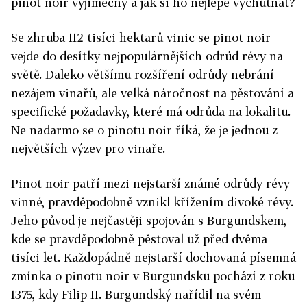
pinot noir výjimečný a jak si ho nejlépe vychutnat?
Se zhruba 112 tisíci hektarů vinic se pinot noir
vejde do desítky nejpopulárnějších odrůd révy na
světě. Daleko většímu rozšíření odrůdy nebrání
nezájem vinařů, ale velká náročnost na pěstování a
specifické požadavky, které má odrůda na lokalitu.
Ne nadarmo se o pinotu noir říká, že je jednou z
největších výzev pro vinaře.
Pinot noir patří mezi nejstarší známé odrůdy révy
vinné, pravděpodobně vznikl křížením divoké révy.
Jeho původ je nejčastěji spojován s Burgundskem,
kde se pravděpodobně pěstoval už před dvěma
tisíci let. Každopádně nejstarší dochovaná písemná
zmínka o pinotu noir v Burgundsku pochází z roku
1375, kdy Filip II. Burgundský nařídil na svém