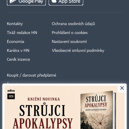
Kontakty
Ochrana osobních údajů
Tiráž redakce HN
Prohlášení o cookies
Economia
Nastavení soukromí
Kariéra v HN
Všeobecné smluvní podmínky
Ceník inzerce
Koupit / darovat předplatné
Eventy
×
Newslettery
RSS kanály
Autorská práva vykonává vydavatel. Bez písemného svolení vydavatele je
zakázáno jakékoli užití částí nebo celku díla, zejména rozmnožování a šíření